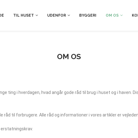
DE
TIL HUSET
UDENFOR
BYGGERI
OM OS
KO
OM OS
ge ting i hverdagen, hvad angår gode råd til brug i huset og i haven. D
 råd til forbrugere. Alle råd og informationer i vores artikler er vejle
d erstatningskrav.