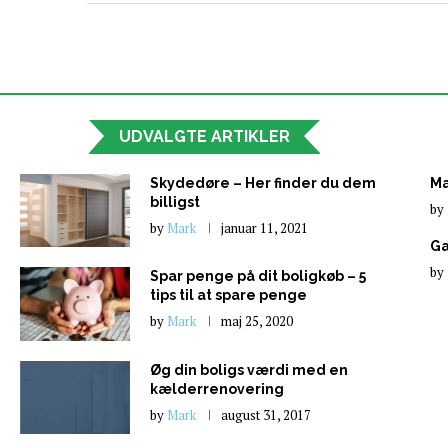
UDVALGTE ARTIKLER
Skydedøre – Her finder du dem
Mæ
billigst
by
by
Mark
januar 11, 2021
Ga
by
Spar penge på dit boligkøb – 5
tips til at spare penge
by
Mark
maj 25, 2020
Øg din boligs værdi med en
kælderrenovering
by
Mark
august 31, 2017