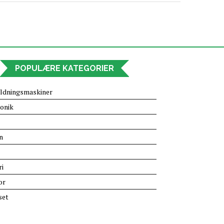
POPULÆRE KATEGORIER
ldningsmaskiner
onik
n
ri
or
set