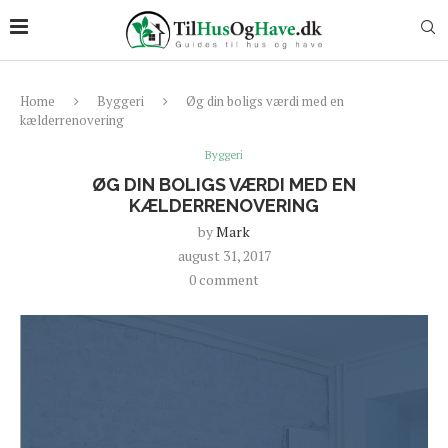
Home
Byggeri
Øg din boligs værdi med en
kælderrenovering
Byggeri
ØG DIN BOLIGS VÆRDI MED EN
KÆLDERRENOVERING
by
Mark
august 31, 2017
0 comment