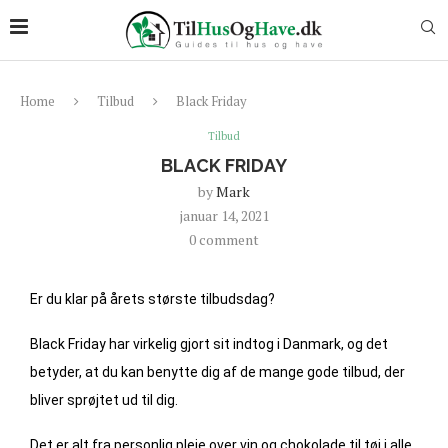
Home
Tilbud
Black Friday
Tilbud
BLACK FRIDAY
by
Mark
januar 14, 2021
0 comment
Er du klar på årets største tilbudsdag?
Black Friday har virkelig gjort sit indtog i Danmark, og det
betyder, at du kan benytte dig af de mange gode tilbud, der
bliver sprøjtet ud til dig.
Det er alt fra personlig pleje over vin og chokolade til tøj i alle