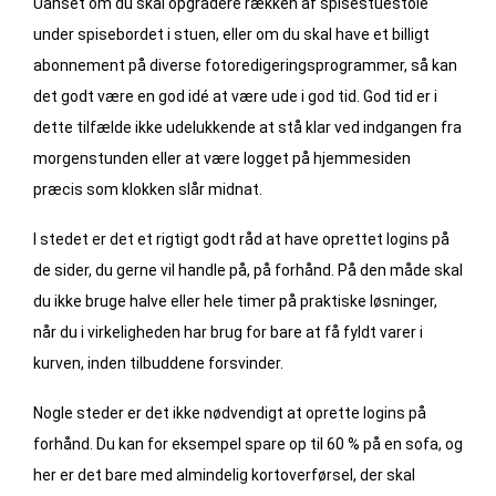
Uanset om du skal opgradere rækken af spisestuestole
under spisebordet i stuen, eller om du skal have et billigt
abonnement på diverse fotoredigeringsprogrammer, så kan
det godt være en god idé at være ude i god tid. God tid er i
dette tilfælde ikke udelukkende at stå klar ved indgangen fra
morgenstunden eller at være logget på hjemmesiden
præcis som klokken slår midnat.
I stedet er det et rigtigt godt råd at have oprettet logins på
de sider, du gerne vil handle på, på forhånd. På den måde skal
du ikke bruge halve eller hele timer på praktiske løsninger,
når du i virkeligheden har brug for bare at få fyldt varer i
kurven, inden tilbuddene forsvinder.
Nogle steder er det ikke nødvendigt at oprette logins på
forhånd. Du kan for eksempel spare op til 60 % på en sofa, og
her er det bare med almindelig kortoverførsel, der skal