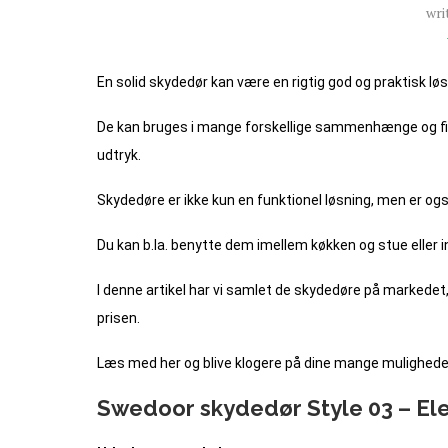
wri
En solid skydedør kan være en rigtig god og praktisk løsn
De kan bruges i mange forskellige sammenhænge og fin
udtryk.
Skydedøre er ikke kun en funktionel løsning, men er ogs
Du kan b.la. benytte dem imellem køkken og stue eller i
I denne artikel har vi samlet de skydedøre på markedet, 
prisen.
Læs med her og blive klogere på dine mange muligheder f
Swedoor skydedør Style 03 – Ele