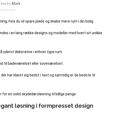
tten by
Mark
ing, hvis du vil spare plads og skabe mere rum i din bolig.
des i en lang række designs og modeller med hvert sit unikke
å yderst dekorative i enhver type rum.
nd til badeværelset eller soveværelset.
der har klaret sig bedst i test og samtidig er de bedste til
or en solid skydedørsløsning til billige penge.
gant løsning
i formpresset design