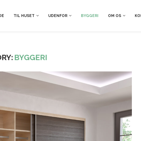
DE
TIL HUSET
UDENFOR
BYGGERI
OM OS
KO
RY:
BYGGERI