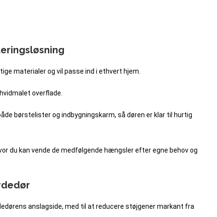
eringsløsning
tige materialer og vil passe ind i ethvert hjem.
hvidmalet overflade.
e børstelister og indbygningskarm, så døren er klar til hurtig
 hvor du kan vende de medfølgende hængsler efter egne behov og
ydedør
dørens anslagside, med til at reducere støjgener markant fra