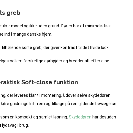
ts greb
pulær model og ikke uden grund. Døren har et minimalistisk
asse ind i mange danske hjem.
ilhørende sorte greb, der giver kontrast til det hvide look.
e imellem forskellige dørhøjder og bredder alt efter dine
aktisk Soft-close funktion
ng, der leveres klar til montering. Udover selve skydedøren
 køre gnidningsfrit frem og tilbage på i en glidende bevægelse.
r som en kompakt og samlet løsning.
Skydedøren
har desuden
 lydsvag i brug.