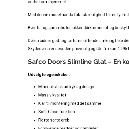
andre rum i hjemmet.
Med denne model har du faktisk mulighed for en lydreduk
Børste- og gummilister lukker dørkarmen af og beskytt
Døren sidder godt og tætomsluttende omkring hele dør
Skydedøren er desuden prisvenlig og fås fra kun 4.995 k
Safco Doors Slimline Glat – En ko
Udvalgte egenskaber:
Minimalistisk udtryk og design
Massiv kvalitet
Klar til montering med det samme
Soft-Close funktion
Flotte sorte greb
Forskjellige bredder og dørhøjder