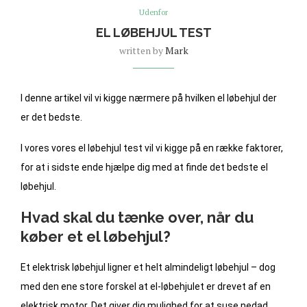
Udenfor
EL LØBEHJUL TEST
written by
Mark
I denne artikel vil vi kigge nærmere på hvilken el løbehjul der
er det bedste.
I vores vores el løbehjul test vil vi kigge på en række faktorer,
for at i sidste ende hjælpe dig med at finde det bedste el
løbehjul.
Hvad skal du tænke over, når du
køber et el løbehjul?
Et elektrisk løbehjul ligner et helt almindeligt løbehjul – dog
med den ene store forskel at el-løbehjulet er drevet af en
elektrisk motor. Det giver dig mulighed for at suse nedad