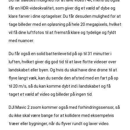
Du får således mulighed for at lave video i 4K, mens du også
får en HDR-videokvalitet, som giver dig et væld af dybe og
klare farver i dine optagelser. Du får desuden mulighed for at
tage billeder med en opløsning på hele 20 megapixels, hvilket
vil få dine luftfotos til at fremstå klare og tydelige og fyldt
med nuancer.
Du får også en solid batterilevetid på op til 31 minutter i
luften, hvilket giver dig god tid til at lave flotte videoer over
landskabet eller byen. Og hvis du skal have dine drone til at
flyve langt væk, kan du sende den afsted med en fart på op
til 20 m/s, så du kan komme dybt ind i landskabet og få
taget et væld af video og billeder på ingen tid.
DJI Mavic 2 zoom kommer også med forhindringssensor, så
du ikke skal være bange for at kollidere med eksempelvis
træer eller bygninger, når du flyver rundt og laver video.