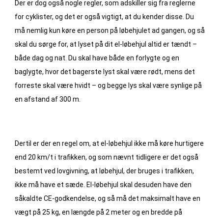
Der er dog også nogle regler, som adskiller sig fra reglerne
for cyklister, og det er også vigtigt, at du kender disse. Du
må nemlig kun køre en person på løbehjulet ad gangen, og så
skal du sørge for, at lyset på dit el-løbehjul altid er tændt –
både dag og nat. Du skal have både en forlygte og en
baglygte, hvor det bagerste lyst skal være rødt, mens det
forreste skal være hvidt – og begge lys skal være synlige på
en afstand af 300 m.
Dertil er der en regel om, at el-løbehjul ikke må køre hurtigere
end 20 km/t i trafikken, og som nævnt tidligere er det også
bestemt ved lovgivning, at løbehjul, der bruges i trafikken,
ikke må have et sæde. El-løbehjul skal desuden have den
såkaldte CE-godkendelse, og så må det maksimalt have en
vægt på 25 kg, en længde på 2 meter og en bredde på