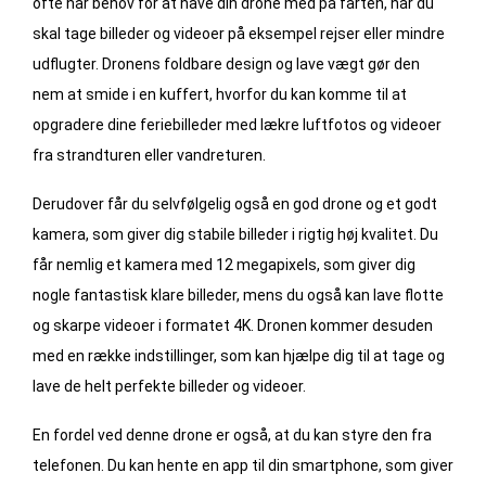
ofte har behov for at have din drone med på farten, når du
skal tage billeder og videoer på eksempel rejser eller mindre
udflugter. Dronens foldbare design og lave vægt gør den
nem at smide i en kuffert, hvorfor du kan komme til at
opgradere dine feriebilleder med lækre luftfotos og videoer
fra strandturen eller vandreturen.
Derudover får du selvfølgelig også en god drone og et godt
kamera, som giver dig stabile billeder i rigtig høj kvalitet. Du
får nemlig et kamera med 12 megapixels, som giver dig
nogle fantastisk klare billeder, mens du også kan lave flotte
og skarpe videoer i formatet 4K. Dronen kommer desuden
med en række indstillinger, som kan hjælpe dig til at tage og
lave de helt perfekte billeder og videoer.
En fordel ved denne drone er også, at du kan styre den fra
telefonen. Du kan hente en app til din smartphone, som giver