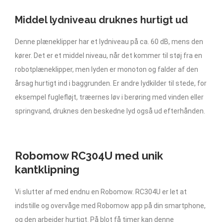
Middel lydniveau druknes hurtigt ud
Denne plæneklipper har et lydniveau på ca. 60 dB, mens den
kører. Det er et middel niveau, når det kommer til støj fra en
robotplæneklipper, men lyden er monoton og falder af den
årsag hurtigt ind i baggrunden. Er andre lydkilder til stede, for
eksempel fuglefløjt, træernes løv i berøring med vinden eller
springvand, druknes den beskedne lyd også ud efterhånden.
Robomow RC304U med unik
kantklipning
Vi slutter af med endnu en Robomow. RC304U er let at
indstille og overvåge med Robomow app på din smartphone,
og den arbejder hurtigt. På blot få timer kan denne