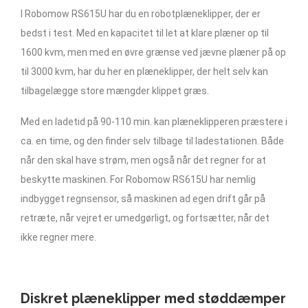
I Robomow RS615U har du en robotplæneklipper, der er
bedst i test. Med en kapacitet til let at klare plæner op til
1600 kvm, men med en øvre grænse ved jævne plæner på op
til 3000 kvm, har du her en plæneklipper, der helt selv kan
tilbagelægge store mængder klippet græs.
Med en ladetid på 90-110 min. kan plæneklipperen præstere i
ca. en time, og den finder selv tilbage til ladestationen. Både
når den skal have strøm, men også når det regner for at
beskytte maskinen. For Robomow RS615U har nemlig
indbygget regnsensor, så maskinen ad egen drift går på
retræte, når vejret er umedgørligt, og fortsætter, når det
ikke regner mere.
Diskret plæneklipper med støddæmper