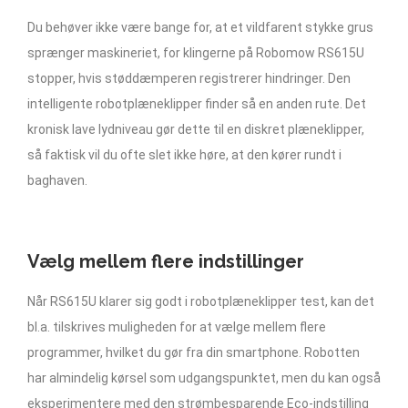
Du behøver ikke være bange for, at et vildfarent stykke grus
sprænger maskineriet, for klingerne på Robomow RS615U
stopper, hvis støddæmperen registrerer hindringer. Den
intelligente robotplæneklipper finder så en anden rute. Det
kronisk lave lydniveau gør dette til en diskret plæneklipper,
så faktisk vil du ofte slet ikke høre, at den kører rundt i
baghaven.
Vælg mellem flere indstillinger
Når RS615U klarer sig godt i robotplæneklipper test, kan det
bl.a. tilskrives muligheden for at vælge mellem flere
programmer, hvilket du gør fra din smartphone. Robotten
har almindelig kørsel som udgangspunktet, men du kan også
eksperimentere med den strømbesparende Eco-indstilling