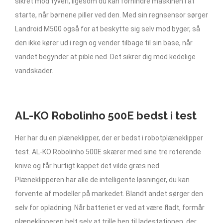
sikret mod tyveri, ligesom du kan forhindre maskinen i at
starte, når børnene piller ved den. Med sin regnsensor sørger
Landroid M500 også for at beskytte sig selv mod byger, så
den ikke kører ud i regn og vender tilbage til sin base, når
vandet begynder at pible ned. Det sikrer dig mod kedelige
vandskader.
AL-KO Robolinho 500E bedst i test
Her har du en plæneklipper, der er bedst i robotplæneklipper
test. AL-KO Robolinho 500E skærer med sine tre roterende
knive og får hurtigt kappet det vilde græs ned.
Plæneklipperen har alle de intelligente løsninger, du kan
forvente af modeller på markedet. Blandt andet sørger den
selv for opladning. Når batteriet er ved at være fladt, formår
plæneklipperen helt selv at trille hen til ladestationen, der