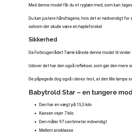
Med denne model får du et ryglæn med, som kan tages af 
Du kan justere håndtagene, hvis det er nødvendigt fo
selvom der skulle være en højdeforskel.
Sikkerhed
Da Forbrugerrådet Tænk kårede denne model til vinder a
Udover det har den også reflekser, som gør den mere si
De påpegede dog også i deres test, at den lille lampe 
Babytrold Star – en tungere mode
Den har en vægt på 15,5 kilo
Kassen vejer 7 kilo
Den måler 97 centimeter indvendigt
Mellem prisklasse