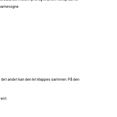
 barnevogne.
for det andet kan den let klappes sammen. På den
rent.