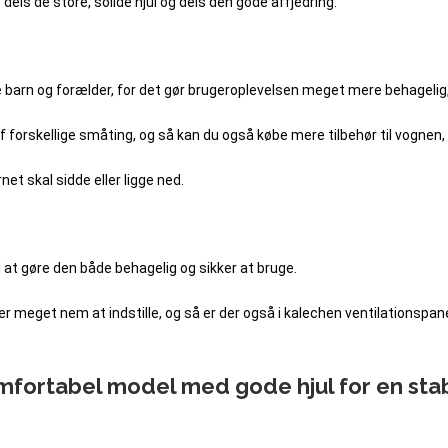
 dels de store, solide hjul og dels den gode affjedring.
de barn og forælder, for det gør brugeroplevelsen meget mere behagelig, 
 forskellige småting, og så kan du også købe mere tilbehør til vognen, h
t skal sidde eller ligge ned.
l at gøre den både behagelig og sikker at bruge.
r meget nem at indstille, og så er der også i kalechen ventilationsp
ortabel model med gode hjul for en stabi