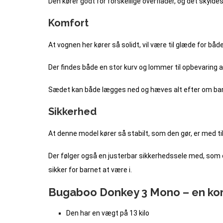
Den kører godt for forskellige overflader, og det skyldes
Komfort
At vognen her kører så solidt, vil være til glæde for bå
Der findes både en stor kurv og lommer til opbevaring af
Sædet kan både lægges ned og hæves alt efter om barne
Sikkerhed
At denne model kører så stabilt, som den gør, er med ti
Der følger også en justerbar sikkerhedssele med, som e
sikker for barnet at være i.
Bugaboo Donkey 3 Mono – en komf
Den har en vægt på 13 kilo