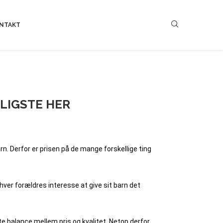
NTAKT
LLIGSTE HER
arn. Derfor er prisen på de mange forskellige ting
nhver forældres interesse at give sit barn det
te balance mellem pris og kvalitet. Netop derfor