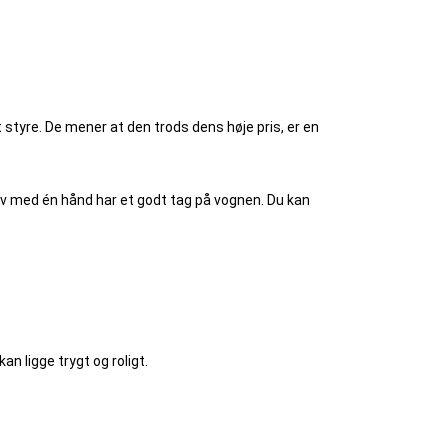
t styre. De mener at den trods dens høje pris, er en
selv med én hånd har et godt tag på vognen. Du kan
n ligge trygt og roligt.