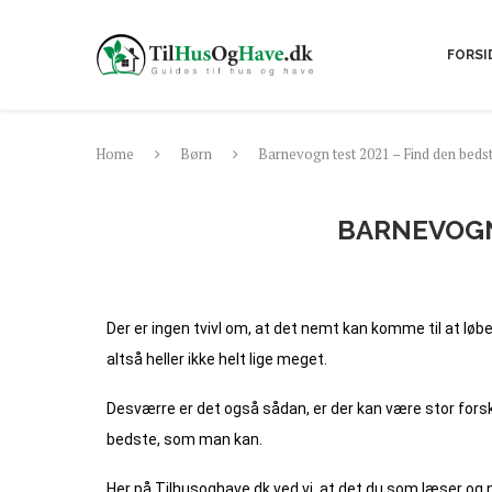
FORSI
Home
Børn
Barnevogn test 2021 – Find den bedst
BARNEVOGN 
Der er ingen tvivl om, at det nemt kan komme til at løbe
altså heller ikke helt lige meget.
Desværre er det også sådan, er der kan være stor forskel
bedste, som man kan.
Her på Tilhusoghave.dk ved vi, at det du som læser og n