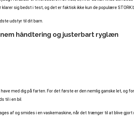
er klarer sig bedst i test, og det er faktisk ikke kun de populære STORK
ste udstyr til dit barn.
nem håndtering og justerbart ryglæn
 have med dig på farten. For det første er den nemlig ganske let, og 
til i en bil.
es af og smides i en vaskemaskine, når det trænger til at blive gjort 