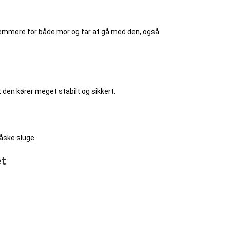
nemmere for både mor og far at gå med den, også
den kører meget stabilt og sikkert.
åske sluge.
et