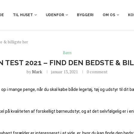
DE
TIL HUSET
UDENFOR
BYGGERI
OM OS
KO
e & billigste her
Børn
TEST 2021 – FIND DEN BEDSTE & BI
by
Mark
januar 13, 2021
0 comment
 op i mange penge, når du skal købe både legetøj, tøj og udstyr til dit b
 på kvaliteten af forskelligt børneudstyr, og at det selvfølgelig er i e
ybagt forælder er interesseret i at vide, er, hvor du kan finde den beds