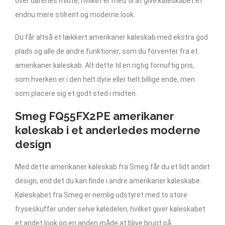
over dørenes midte, hvilket er med til at give køleskabet et
endnu mere stilrent og moderne look.
Du får altså et lækkert amerikaner køleskab med ekstra god
plads og alle de andre funktioner, som du forventer fra et
amerikaner køleskab. Alt dette til en rigtig fornuftig pris,
som hverken er i den helt dyre eller helt billige ende, men
som placere sig et godt sted i midten.
Smeg FQ55FX2PE amerikaner
køleskab i et anderledes moderne
design
Med dette amerikaner køleskab fra Smeg får du et lidt andet
design, end det du kan finde i andre amerikaner køleskabe.
Køleskabet fra Smeg er nemlig udstyret med to store
fryseskuffer under selve køledelen, hvilket giver køleskabet
et andet look og en anden måde at blive brugt på.