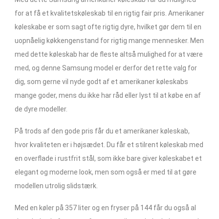
for at få et kvalitetskøleskab til en rigtig fair pris. Amerikaner
køleskabe er som sagt ofte rigtig dyre, hvilket gør dem til en
uopnåelig køkkengenstand for rigtig mange mennesker. Men
med dette køleskab har de fleste altså mulighed for at være
med, og denne Samsung model er derfor det rette valg for
dig, som gerne vil nyde godt af et amerikaner køleskabs
mange goder, mens du ikke har råd eller lyst til at købe en af
de dyre modeller.
På trods af den gode pris får du et amerikaner køleskab,
hvor kvaliteten er i højsædet. Du får et stilrent køleskab med
en overflade i rustfrit stål, som ikke bare giver køleskabet et
elegant og moderne look, men som også er med til at gøre
modellen utrolig slidstærk.
Med en køler på 357 liter og en fryser på 144 får du også al