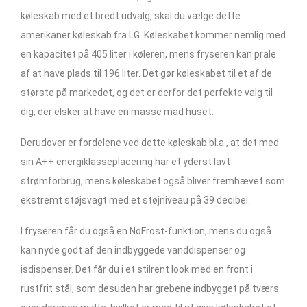
køleskab med et bredt udvalg, skal du vælge dette
amerikaner køleskab fra LG. Køleskabet kommer nemlig med
en kapacitet på 405 liter i køleren, mens fryseren kan prale
af at have plads til 196 liter. Det gør køleskabet til et af de
største på markedet, og det er derfor det perfekte valg til
dig, der elsker at have en masse mad huset.
Derudover er fordelene ved dette køleskab bl.a., at det med
sin A++ energiklasseplacering har et yderst lavt
strømforbrug, mens køleskabet også bliver fremhævet som
ekstremt støjsvagt med et støjniveau på 39 decibel.
I fryseren får du også en NoFrost-funktion, mens du også
kan nyde godt af den indbyggede vanddispenser og
isdispenser. Det får du i et stilrent look med en front i
rustfrit stål, som desuden har grebene indbygget på tværs