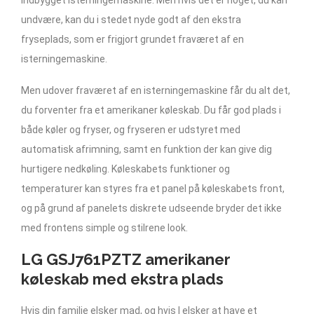
undvære, kan du i stedet nyde godt af den ekstra
fryseplads, som er frigjort grundet fraværet af en
isterningemaskine.
Men udover fraværet af en isterningemaskine får du alt det,
du forventer fra et amerikaner køleskab. Du får god plads i
både køler og fryser, og fryseren er udstyret med
automatisk afrimning, samt en funktion der kan give dig
hurtigere nedkøling. Køleskabets funktioner og
temperaturer kan styres fra et panel på køleskabets front,
og på grund af panelets diskrete udseende bryder det ikke
med frontens simple og stilrene look.
LG GSJ761PZTZ amerikaner
køleskab med ekstra plads
Hvis din familie elsker mad, og hvis I elsker at have et