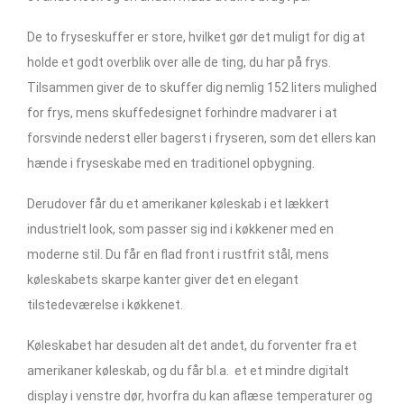
De to fryseskuffer er store, hvilket gør det muligt for dig at
holde et godt overblik over alle de ting, du har på frys.
Tilsammen giver de to skuffer dig nemlig 152 liters mulighed
for frys, mens skuffedesignet forhindre madvarer i at
forsvinde nederst eller bagerst i fryseren, som det ellers kan
hænde i fryseskabe med en traditionel opbygning.
Derudover får du et amerikaner køleskab i et lækkert
industrielt look, som passer sig ind i køkkener med en
moderne stil. Du får en flad front i rustfrit stål, mens
køleskabets skarpe kanter giver det en elegant
tilstedeværelse i køkkenet.
Køleskabet har desuden alt det andet, du forventer fra et
amerikaner køleskab, og du får bl.a. et et mindre digitalt
display i venstre dør, hvorfra du kan aflæse temperaturer og