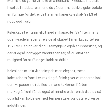
Men hvis du gerne vil have et amerikaner køleskab med alt,
hvad det indebærer, mens du på samme tid ikke gider betale
en formue for det, er dette amerikaner køleskab fra LG et
rigtig godt valg.
Køleskabet er rummeligt med en kapacitet 394 liter, mens
du i frysedelen i venstre side af skabet får en kapacitet på
197 liter. Derudover får du selvfølgelig også en ismaskine, og
der er også indbygget vanddispenser, så du altid har
mulighed for at få noget koldt at drikke.
Køleskabets udtryk er simpelt men elegant, mens
køleskabets front i en mørkegrå finish giver et moderne look,
som vil passe ind i de fleste nyere køkkener. På den
mørkegrå front får du også et mindre elektronisk display, så
du altid kan holde øje med temperaturer og justere diverse
indstillinger.