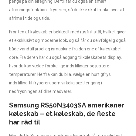
penge på din elregning. Dertil får du også en smart
afrimningsfunktion i fryseren, så du ikke skal tænke over at
afrime i tide og utide.
Fronten af køleskab er beklædt med rusfrit stål, hvilket giver
et eksklusivt og moderne look, og så får du selvfølgelig også
både vandtilførsel og ismaskine fra den ene af køleskabet
døre. Fra døren har du også adgang til køleskabets display,
hvor du kan vælge forskellige indstillinger og justere
temperaturer. Herfra kan du bl.a. vælge en hurtigfrys
indstilling til fryseren, som virkelig sætter gang i
nedfrysningen af dine madvarer.
Samsung RS50N3403SA amerikaner
køleskab – et køleskab, de fleste
har råd til
Med dette Samsung amerikaner køleskab får du mulighed