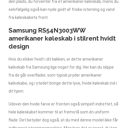
den plads, du forventer fra et amerikaner køleskab, mens du
selvfølgelig også kan nyde godt af friske isterning og vand
fra køleskabets front.
Samsung RS54N3003WW
amerikaner køleskab i stilrent hvidt
design
Hvis du elsker hvidt i dit køkken, er dette amerikaner
køleskab fra Samsung lige noget for dig. Her kan du slippe
fra de går overflader, som typisk pryder amerikaner
køleskabe, og i stedet bringe dette lyse, hvide køleskab ind i
dit hjem.
Udover den hvide farve er fronten også simpelt indrettet, så
hele køleskabet kommer til at fremstå som én uniform
flade. Det betyder dog også, at du med denne model ikke får
indbygget isterningemaskine. Men hvis det er noget, du kan