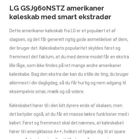
LG GSJ960NSTZ amerikaner
køleskab med smart ekstradør
Dette amerikaner køleskab fra LG er et populært et af
slagsen, og det får generelt rigtig gode anmeldelser af dem,
der bruger det. Køleskabets popularitet skyldes først og
fremmest det faktum, at du med denne model får en ekstra
lille låge, som ikke findes på ret mange andre amerikaner
køleskabe. Bag den ekstra dør kan du stille de ting, du bruger
allermest i din dagligdag, så du får hurtig og nem adgang til
eksempelvis smør, mælk og så videre.
Køleskabet hører til i den lidt dyrere ende af skalaen, men
det betyder også, at du får en masse lækre funktioner med i
købet. Først og fremmest skal det nævnes, at køleskabet
hører til i energiklasse A++, hvilket vil hjælpe dig til at spare