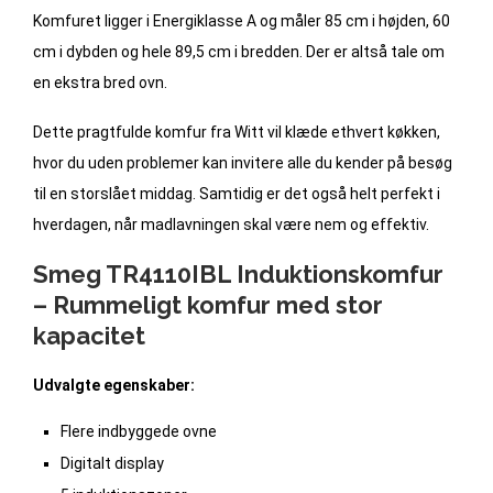
Komfuret ligger i Energiklasse A og måler 85 cm i højden, 60
cm i dybden og hele 89,5 cm i bredden. Der er altså tale om
en ekstra bred ovn.
Dette pragtfulde komfur fra Witt vil klæde ethvert køkken,
hvor du uden problemer kan invitere alle du kender på besøg
til en storslået middag. Samtidig er det også helt perfekt i
hverdagen, når madlavningen skal være nem og effektiv.
Smeg TR4110IBL Induktionskomfur
– Rummeligt komfur med stor
kapacitet
Udvalgte egenskaber:
Flere indbyggede ovne
Digitalt display