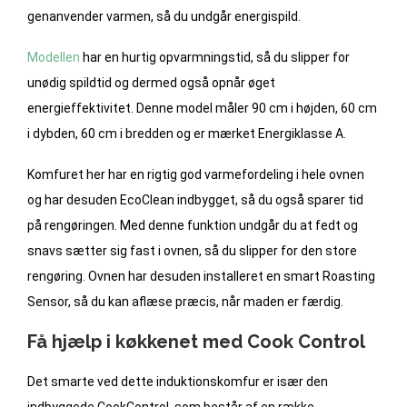
genanvender varmen, så du undgår energispild.
Modellen
har en hurtig opvarmningstid, så du slipper for
unødig spildtid og dermed også opnår øget
energieffektivitet. Denne model måler 90 cm i højden, 60 cm
i dybden, 60 cm i bredden og er mærket Energiklasse A.
Komfuret her har en rigtig god varmefordeling i hele ovnen
og har desuden EcoClean indbygget, så du også sparer tid
på rengøringen. Med denne funktion undgår du at fedt og
snavs sætter sig fast i ovnen, så du slipper for den store
rengøring. Ovnen har desuden installeret en smart Roasting
Sensor, så du kan aflæse præcis, når maden er færdig.
Få hjælp i køkkenet med Cook Control
Det smarte ved dette induktionskomfur er især den
indbyggede CookControl, som består af en række