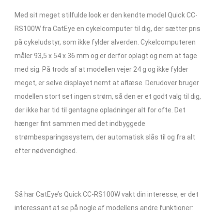
Med sit meget stilfulde look er den kendte model Quick CC-
RS100W fra CatEye en cykelcomputer til dig, der sætter pris
på cykeludstyr, som ikke fylder alverden. Cykelcomputeren
måler 93,5 x 54 x 36 mm og er derfor oplagt og nem at tage
med sig. På trods af at modellen vejer 24 g og ikke fylder
meget, er selve displayet nemt at aflæse. Derudover bruger
modellen stort set ingen strøm, så den er et godt valg til dig,
der ikke har tid til gentagne opladninger alt for ofte. Det
hænger fint sammen med det indbyggede
strømbesparingssystem, der automatisk slås til og fra alt
efter nødvendighed.
Så har CatEye’s Quick CC-RS100W vakt din interesse, er det
interessant at se på nogle af modellens andre funktioner: