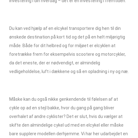
investering i din hverdag – det er en investering i fremtiden.
Du kan ved hjælp af en elcykel transportere dig hen til din
ønskede destination på kort tid og det på en helt miljørigtig
måde. Både for dit helbred og for miljøet er elcyklen at
foretrække frem for eksempelvis scootere og motorcykler,
da det eneste, der er nødvendigt, er almindelig
vedligeholdelse, luft i dækkene og så en opladning i ny og næ.
Måske kan du også nikke genkendende til følelsen af at
cykle op ad en stejl bakke, hvor du gang på gang bliver
overhalet af andre cyklister? Det er slut, hvis du vælger at
skifte den almindelige cykel ud med en elcykel eller måske
bare supplere modellen derhjemme. Vi har her udarbejdet en