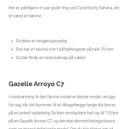
Her er yderligere et par gode ting ved Cyclotricity Sahara, der
er værd at nævne:
Elcyklen er rengøringsvenlig
Den har et ekstra stort påfyldningsrør på hele 75 mm
Du kan finde en reverseknap på cyklen
Gazelle Arroyo C7
I modsætning til den første model er denne model i en liga
for sig, når det kommer til at tilbagelægge lange distancer
på en enkelt opladning. Du kan nemlig køre helt op til 110 km
på en Gazelle Arroyo C7, og den kan dermed kategoriseres
som en meget miljøvenlig model. Om du har planer om at