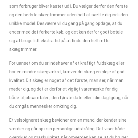
som forbruger bliver kastet ud i. Du vælger derfor den første
og den bedste skægtrimmer uden helt at sætte dig ind i den
unikke model. Desværre vil du gang på gang opdage, at du
ender med det forkerte køb, og det kan derfor godt betale
sig at bruge lidt ekstra tid på at finde den helt rette
skægtrimmer.
For uanset om du er indehaver af et kraftigt fuldskæg eller
har en mindre skægvækst, kræver dit skæg en pleje af god
kvalitet. Dit skæg er noget af det første, man ser, når man
møder dig, og det er derfor et vigtigt varemærke for dig –
både til jobsamtalen, den første date eller i din dagligdag, når
du omgås mennesker omkring dig.
Et velsoigneret skæg bevidner om en mand, der kender sine
værdier og går op i sin personlige udstråling. Det viser både
overskud og maskulinitet, når omverden kan se, at du bruger