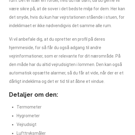
rum. Det er især en fordel, hvis du har børn, da du gerne vil
være sikre på, at de sover i det bedste miljø for dem. Her kan
det snyde, hvis du kun har vejrstationen stående i stuen, for
indeklimaet er ikke nødvendigvis det samme alle rum.
Vi vil anbefale dig, at du opretter en profil på deres
hjemmeside, for så får du også adgang til andre
vejrinformationer, som er relevante for dit nærområde. På
den måde har du altid vejrudsigten i lommen. Den kan også
automatisk opsætte alarmer, så du får at vide, når der er et
dårligt indeklima og det er tid til at åbne et vindue.
Detaljer om den:
Termometer
Hygrometer
Vejrudsigt
Lufttryksmåler