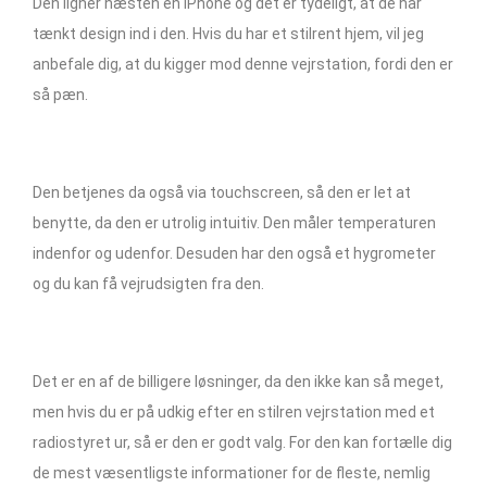
Den ligner næsten en iPhone og det er tydeligt, at de har
tænkt design ind i den. Hvis du har et stilrent hjem, vil jeg
anbefale dig, at du kigger mod denne vejrstation, fordi den er
så pæn.
Den betjenes da også via touchscreen, så den er let at
benytte, da den er utrolig intuitiv. Den måler temperaturen
indenfor og udenfor. Desuden har den også et hygrometer
og du kan få vejrudsigten fra den.
Det er en af de billigere løsninger, da den ikke kan så meget,
men hvis du er på udkig efter en stilren vejrstation med et
radiostyret ur, så er den er godt valg. For den kan fortælle dig
de mest væsentligste informationer for de fleste, nemlig