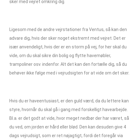
sker med vejret omkring dig.
Ligesom med de andre vejrstationer fra Ventus, så kan den
advare dig, hvis der sker noget ekstremt med vejret. Det er
især anvendeligt, hvis der er en storm på vej, for her skal du
vide, om du skal sikre din bolig og flytte havemøbler,
trampoliner osv. indenfor. Alt det kan den fortælle dig, så du
behøver ikke følge med i vejrudsigten for at vide om det sker.
Hvis du er haveentusiast, er den guld værd, da du lettere kan
styre, hvornår du skal gå i gang med forskelligt havearbejde.
Bl.a. er det godt at vide, hvor meget nedbør der har været, så
du ved, om jorden er hård eller blød. Den kan desuden give 4
dags vejrudsigt, som er ret nøjagtigt, fordi det foregår via