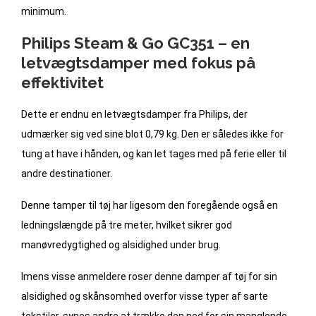
minimum.
Philips Steam & Go GC351 – en
letvægtsdamper med fokus på
effektivitet
Dette er endnu en letvægtsdamper fra Philips, der
udmærker sig ved sine blot 0,79 kg. Den er således ikke for
tung at have i hånden, og kan let tages med på ferie eller til
andre destinationer.
Denne tamper til tøj har ligesom den foregående også en
ledningslængde på tre meter, hvilket sikrer god
manøvredygtighed og alsidighed under brug.
Imens visse anmeldere roser denne damper af tøj for sin
alsidighed og skånsomhed overfor visse typer af sarte
tekstiler, synes andre at trække den ned for sin manglende