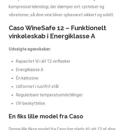
kompressorteknologi, der dæmper evt. rystelser og
vibrationer, så dine vine bliver opbevaret sikkert og solidt.
Caso WineSafe 12 – Funktionelt
vinkøleskab i Energiklasse A
Udvalgte egenskaber:
Kapacitet til i alt 12 vinflasker
Energiklasse A
Én kølezone
Udformet i rustfrit stål
Regulerbare temperaturindstillinger
UV-beskyttelse
En fiks lille model fra Caso
Denne lille fikse model fra Caso har plads til i alt 12 af dine