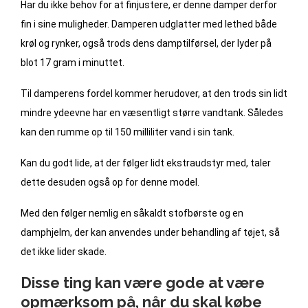
Har du ikke behov for at finjustere, er denne damper derfor
fin i sine muligheder. Damperen udglatter med lethed både
krøl og rynker, også trods dens damptilførsel, der lyder på
blot 17 gram i minuttet.
Til damperens fordel kommer herudover, at den trods sin lidt
mindre ydeevne har en væsentligt større vandtank. Således
kan den rumme op til 150 milliliter vand i sin tank.
Kan du godt lide, at der følger lidt ekstraudstyr med, taler
dette desuden også op for denne model.
Med den følger nemlig en såkaldt stofbørste og en
damphjelm, der kan anvendes under behandling af tøjet, så
det ikke lider skade.
Disse ting kan være gode at være
opmærksom på, når du skal købe