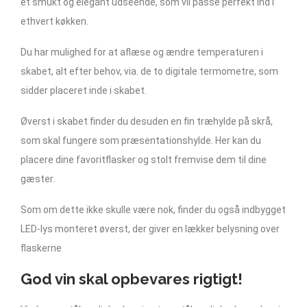
et smukt og elegant udseende, som vil passe perfekt ind i
ethvert køkken.
Du har mulighed for at aflæse og ændre temperaturen i
skabet, alt efter behov, via. de to digitale termometre, som
sidder placeret inde i skabet.
Øverst i skabet finder du desuden en fin træhylde på skrå,
som skal fungere som præsentationshylde. Her kan du
placere dine favoritflasker og stolt fremvise dem til dine
gæster.
Som om dette ikke skulle være nok, finder du også indbygget
LED-lys monteret øverst, der giver en lækker belysning over
flaskerne
God vin skal opbevares rigtigt!