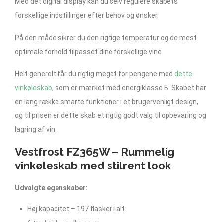
Med det digital display kan du selv regulere skabets
forskellige indstillinger efter behov og ønsker.
På den måde sikrer du den rigtige temperatur og de mest
optimale forhold tilpasset dine forskellige vine.
Helt generelt får du rigtig meget for pengene med
dette
vinkøleskab
, som er mærket med energiklasse B. Skabet har
en lang række smarte funktioner i et brugervenligt design,
og til prisen er dette skab et rigtig godt valg til opbevaring og
lagring af vin.
Vestfrost FZ365W – Rummelig
vinkøleskab med stilrent look
Udvalgte egenskaber:
Høj kapacitet – 197 flasker i alt