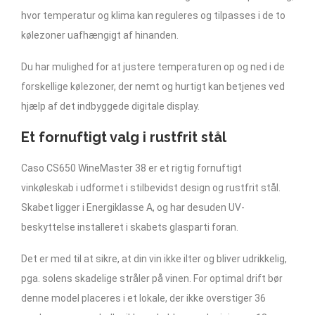
hvor temperatur og klima kan reguleres og tilpasses i de to
kølezoner uafhængigt af hinanden.
Du har mulighed for at justere temperaturen op og ned i de
forskellige kølezoner, der nemt og hurtigt kan betjenes ved
hjælp af det indbyggede digitale display.
Et fornuftigt valg i rustfrit stål
Caso CS650 WineMaster 38 er et rigtig fornuftigt
vinkøleskab i udformet i stilbevidst design og rustfrit stål.
Skabet ligger i Energiklasse A, og har desuden UV-
beskyttelse installeret i skabets glasparti foran.
Det er med til at sikre, at din vin ikke ilter og bliver udrikkelig,
pga. solens skadelige stråler på vinen. For optimal drift bør
denne model placeres i et lokale, der ikke overstiger 36